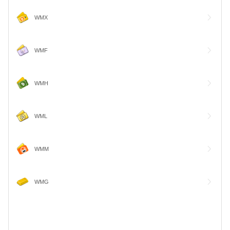
от 0%, до 1 дня
Наличные
В криптовалюту через биржу INDX
WMX
от 0%, в течение 1 часа
На счет мобильного телефона через P2P - обмен
от 0%, до 1 дня
WMF
Обменные пункты
от 1%, онлайн
WMH
WML
WMM
WMG